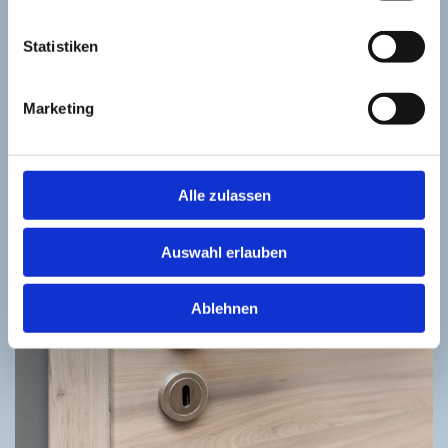
TREPPENBAU
Statistiken
Wir bringen Sie nach oben – mit einer eleganten
Treppenlösung aus Holz. Gerne zeigen wir Ihnen
Marketing
gelungene Beispiele.
Alle zulassen
Auswahl erlauben
Ablehnen