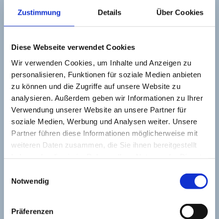
Möbelbau für's Wohn- oder Schlafzimmer,
Zustimmung
Details
Über Cookies
individueller Küchenbau und mehr – jedes Projekt
ist einzigartig.
Diese Webseite verwendet Cookies
Wir verwenden Cookies, um Inhalte und Anzeigen zu
personalisieren, Funktionen für soziale Medien anbieten
zu können und die Zugriffe auf unsere Website zu
analysieren. Außerdem geben wir Informationen zu Ihrer
Verwendung unserer Website an unsere Partner für
soziale Medien, Werbung und Analysen weiter. Unsere
Partner führen diese Informationen möglicherweise mit
weiteren Daten zusammen, die Sie ihnen bereitgestellt
haben oder die sie im Rahmen Ihrer Nutzung der Dienste
gesammelt haben.
Einwilligungsauswahl
Notwendig
Präferenzen