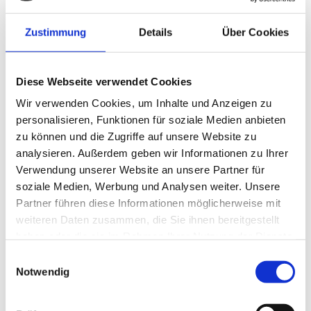
KINDERGARTENMÖBEL VON
TISCHLEREI TRUMP
Zustimmung
Details
Über Cookies
Unsere Leistungen im Bereich Kindergartenmöbel:
Diese Webseite verwendet Cookies
Wickeltische
Wir verwenden Cookies, um Inhalte und Anzeigen zu
Spielpodeste und Spiellandschaften
personalisieren, Funktionen für soziale Medien anbieten
zu können und die Zugriffe auf unsere Website zu
Spielhäuser für den Innenbereich
analysieren. Außerdem geben wir Informationen zu Ihrer
Garderoben
Verwendung unserer Website an unsere Partner für
Schränke
soziale Medien, Werbung und Analysen weiter. Unsere
Schlafräume und Schlafpodeste
Partner führen diese Informationen möglicherweise mit
Ausgabeküchen, Spielküchen
weiteren Daten zusammen, die Sie ihnen bereitgestellt
haben oder die sie im Rahmen Ihrer Nutzung der Dienste
gesammelt haben.
Einwilligungsauswahl
Notwendig