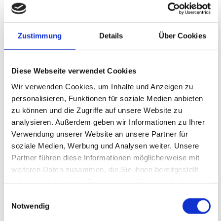
KONTAKT ZUR TISCHLEREI
Zustimmung
Details
Über Cookies
TRUMP
Diese Webseite verwendet Cookies
Anschrift
Wir verwenden Cookies, um Inhalte und Anzeigen zu
personalisieren, Funktionen für soziale Medien anbieten
Trump Fertigungs- und Vertriebsgesellschaft mbH
zu können und die Zugriffe auf unsere Website zu
Deichhauser Str. 9b
analysieren. Außerdem geben wir Informationen zu Ihrer
Verwendung unserer Website an unsere Partner für
26624 Südbrookmerland
soziale Medien, Werbung und Analysen weiter. Unsere
Partner führen diese Informationen möglicherweise mit
weiteren Daten zusammen, die Sie ihnen bereitgestellt
04942 5126

haben oder die sie im Rahmen Ihrer Nutzung der Dienste
04942 912423

gesammelt haben.
Einwilligungsauswahl
info@tischlerei-trump.de

Notwendig